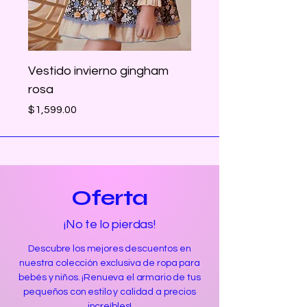
Vestido invierno gingham
rosa
Precio
$1,599.00
Oferta
¡No te lo pierdas!
Descubre los mejores descuentos en
nuestra colección exclusiva de ropa para
bebés y niños. ¡Renueva el armario de tus
pequeños con estilo y calidad a precios
increíbles!