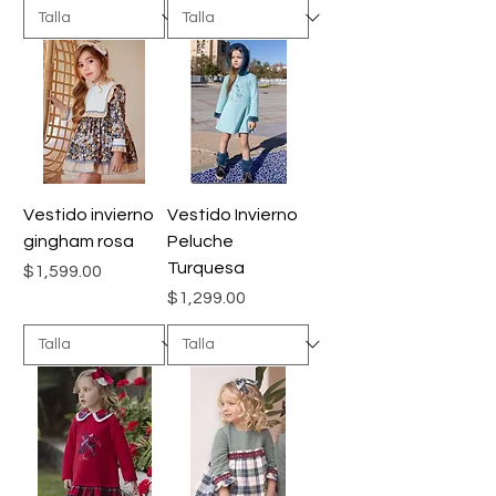
Vestido invierno
Vestido Invierno
gingham rosa
Peluche
Turquesa
Precio
$1,599.00
Precio
$1,299.00