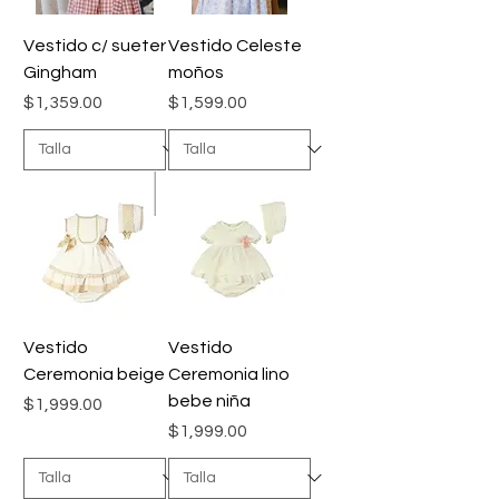
Vestido c/ sueter
Vestido Celeste
Gingham
moños
Precio
Precio
$1,359.00
$1,599.00
Vestido
Vestido
Ceremonia beige
Ceremonia lino
bebe niña
Precio
$1,999.00
Precio
$1,999.00