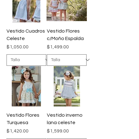
Vestido Cuadros
Vestido Flores
Celeste
c/Moño Espalda
Precio
Precio
$1,050.00
$1,499.00
Vestido Flores
Vestido inverno
Turquesa
lana celeste
Precio
Precio
$1,420.00
$1,599.00